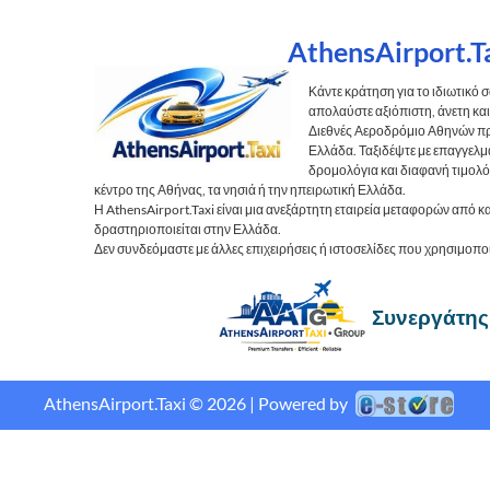
AthensAirport.T
Κάντε κράτηση για το ιδιωτικό 
απολαύστε αξιόπιστη, άνετη κα
Διεθνές Αεροδρόμιο Αθηνών π
Ελλάδα. Ταξιδέψτε με επαγγελμ
δρομολόγια και διαφανή τιμολό
κέντρο της Αθήνας, τα νησιά ή την ηπειρωτική Ελλάδα.
Η AthensAirport.Taxi είναι μια ανεξάρτητη εταιρεία μεταφορών από 
δραστηριοποιείται στην Ελλάδα.
Δεν συνδεόμαστε με άλλες επιχειρήσεις ή ιστοσελίδες που χρησιμοπ
Συνεργάτης
AthensAirport.Taxi © 2026 | Powered by