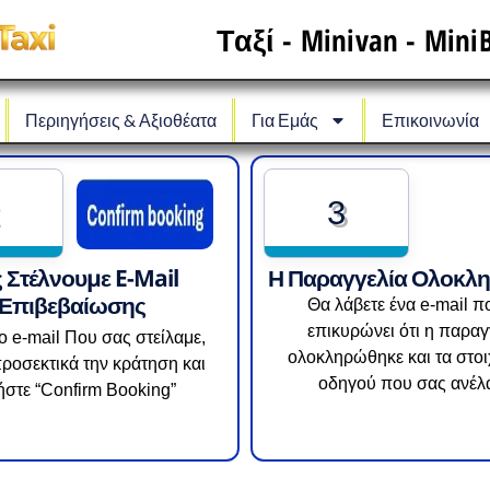
Ταξί - Minivan - MiniB
Περιηγήσεις & Αξιοθέατα
Για Εμάς
Επικοινωνία
3
 Στέλνουμε E-Mail
Η Παραγγελία Ολοκλ
Επιβεβαίωσης
Θα λάβετε ένα e-mail π
επικυρώνει ότι η παραγ
το e-mail Που σας στείλαμε,
ολοκληρώθηκε και τα στοι
προσεκτικά την κράτηση και
οδηγού που σας ανέλ
ήστε “Confirm Booking”