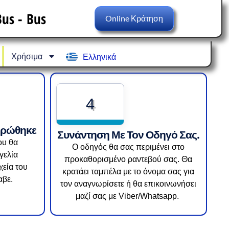
Français
us - Bus
Online Κράτηση
Italiano
Español
Χρήσιμα
Ελληνικά
Deutsch
4
ηρώθηκε
Συνάντηση Με Τον Οδηγό Σας.
ου θα
Ο οδηγός θα σας περιμένει στο
γελία
προκαθορισμένο ραντεβού σας. Θα
χεία του
κρατάει ταμπέλα με το όνομα σας για
αβε.
τον αναγνωρίσετε ή θα επικοινωνήσει
μαζί σας με Viber/Whatsapp.