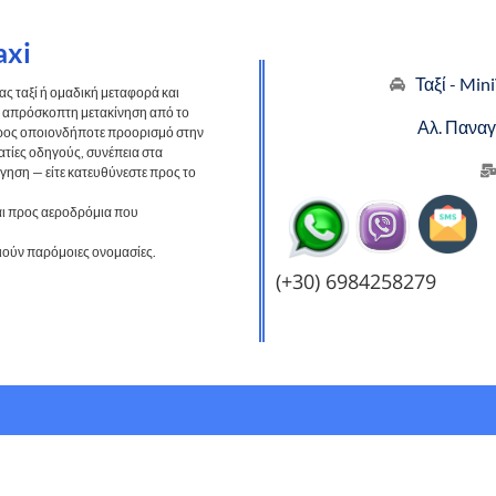
axi
Ταξί - Mi
σας ταξί ή ομαδική μεταφορά και
ι απρόσκοπτη μετακίνηση από το
Αλ. Παναγ
ρος οποιονδήποτε προορισμό στην
ατίες οδηγούς, συνέπεια στα
γηση — είτε κατευθύνεστε προς το
και προς αεροδρόμια που
οιούν παρόμοιες ονομασίες.
(+30) 6984258279