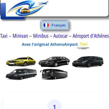
Italiano
Réservez
Español
Votre
Transfert
Deutsch
Français
Ελληνικά
Taxi – Minivan – Minibus – Autocar – Aéroport d'Athènes
Avec l'original AthensAirport
.Taxi
1