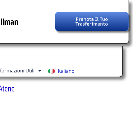
Prenota Il Tuo
ullman
Trasferimento
English
Français
Español
Deutsch
nformazioni Utili
Italiano
Ελληνικά
 Atene