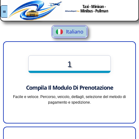
Français
Taxi - Minivan -
Prenota Il Tuo
Minibus - Pullman
Español
Trasferimento
Deutsch
Italiano
Ελληνικά
1
Compila Il Modulo Di Prenotazione
Facile e veloce. Percorso, veicolo, dettagli, selezione del metodo di
pagamento e spedizione.