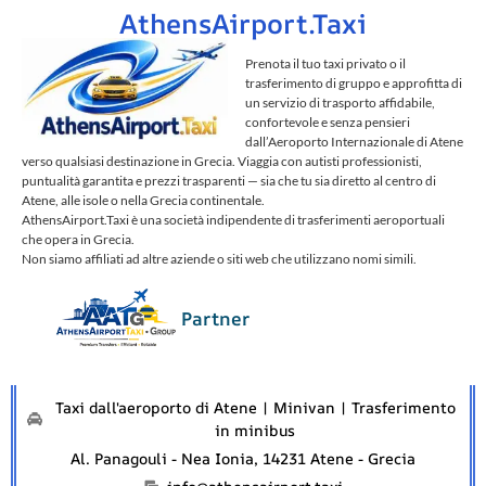
AthensAirport.Taxi
Prenota il tuo taxi privato o il
trasferimento di gruppo e approfitta di
un servizio di trasporto affidabile,
confortevole e senza pensieri
dall’Aeroporto Internazionale di Atene
verso qualsiasi destinazione in Grecia. Viaggia con autisti professionisti,
puntualità garantita e prezzi trasparenti — sia che tu sia diretto al centro di
Atene, alle isole o nella Grecia continentale.
AthensAirport.Taxi è una società indipendente di trasferimenti aeroportuali
che opera in Grecia.
Non siamo affiliati ad altre aziende o siti web che utilizzano nomi simili.
Partner
Taxi dall'aeroporto di Atene | Minivan | Trasferimento
in minibus
Al. Panagouli - Nea Ionia, 14231 Atene - Grecia